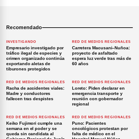
Recomendado
INVESTIGANDO
RED DE MEDIOS REGIONALES
Empresario investigado por
Carretera Macusani–Nuñoa:
tráfico ilegal de especies y
proyecto de asfaltado
crimen organizado continúa
espera luz verde tras más de
exportando aletas de
60 años
tiburones protegidos
RED DE MEDIOS REGIONALES
RED DE MEDIOS REGIONALES
Racha de accidentes viales:
Loreto: Piden declarar en
Madre y conductores
emergencia transporte y
fallecen tras despistes
reunión con gobernador
regional
RED DE MEDIOS REGIONALES
RED DE MEDIOS REGIONALES
Keiko Fujimori cumple una
Puno: Pacientes
semana en el poder y se
oncológicos protestan por
queda sin candidata al
falta de médico en el
Gobierno Regional de Junín
Hospital Manuel Núñez