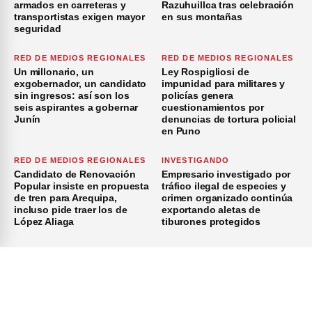
armados en carreteras y
Razuhuillca tras celebración
transportistas exigen mayor
en sus montañas
seguridad
RED DE MEDIOS REGIONALES
RED DE MEDIOS REGIONALES
Un millonario, un
Ley Rospigliosi de
exgobernador, un candidato
impunidad para militares y
sin ingresos: así son los
policías genera
seis aspirantes a gobernar
cuestionamientos por
Junín
denuncias de tortura policial
en Puno
RED DE MEDIOS REGIONALES
INVESTIGANDO
Candidato de Renovación
Empresario investigado por
Popular insiste en propuesta
tráfico ilegal de especies y
de tren para Arequipa,
crimen organizado continúa
incluso pide traer los de
exportando aletas de
López Aliaga
tiburones protegidos
×
Inicio
Investigación
Investigando
Publicidad
Medio Ambiente