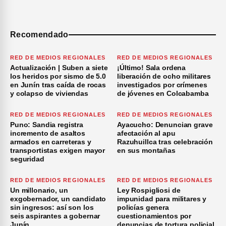
Recomendado
RED DE MEDIOS REGIONALES
RED DE MEDIOS REGIONALES
Actualización | Suben a siete
¡Último! Sala ordena
los heridos por sismo de 5.0
liberación de ocho militares
en Junín tras caída de rocas
investigados por crímenes
y colapso de viviendas
de jóvenes en Colcabamba
RED DE MEDIOS REGIONALES
RED DE MEDIOS REGIONALES
Puno: Sandia registra
Ayacucho: Denuncian grave
incremento de asaltos
afectación al apu
armados en carreteras y
Razuhuillca tras celebración
transportistas exigen mayor
en sus montañas
seguridad
RED DE MEDIOS REGIONALES
RED DE MEDIOS REGIONALES
Un millonario, un
Ley Rospigliosi de
exgobernador, un candidato
impunidad para militares y
sin ingresos: así son los
policías genera
seis aspirantes a gobernar
cuestionamientos por
Junín
denuncias de tortura policial