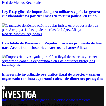
Red de Medios Regionales
Ley Rospigliosi de impunidad para militares y policías genera
cuestionamientos por denuncias de tortura policial en Puno
Red de Medios Regionales
Candidato de Renovación Popular insiste en propuesta de tren
para Arequipa, incluso pide traer los de López Aliaga
Investigando
Empresario investigado por tráfico ilegal de especies y crimen
organizado continúa exportando aletas de tiburones protegidos
Inicio
Investigación
Investigando
Publicidad
Medio Ambiente
© 2026 Investiga - Todos los Derechos Reservados.