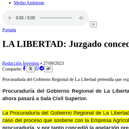
Medio Ambiente
×
Portada
LA LIBERTAD: Juzgado concede
Redacción Investiga
•
27/09/2023
Compartir:
Procuraduría del Gobierno Regional de La Libertad pretendía que exp
Procuraduría del Gobierno Regional de La Libert
ahora pasará a Sala Civil Superior.
La Procuraduría del Gobierno Regional de La Libertad
caso del proceso que sostiene con la Empresa Agríco
procuraduría, y por tanto concedió la apelación pre