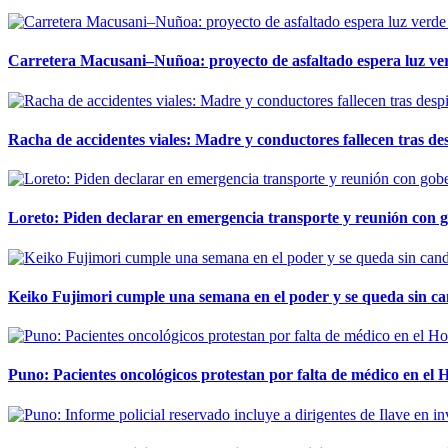
Carretera Macusani–Nuñoa: proyecto de asfaltado espera luz ver
Racha de accidentes viales: Madre y conductores fallecen tras des
Loreto: Piden declarar en emergencia transporte y reunión con 
Keiko Fujimori cumple una semana en el poder y se queda sin ca
Puno: Pacientes oncológicos protestan por falta de médico en e