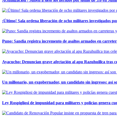
Actualización | Suben a siete los heridos por sismo de 5.0 en Juní
¡Último! Sala ordena liberación de ocho militares investigados 
Puno: Sandia registra incremento de asaltos armados en carreter
Ayacucho: Denuncian grave afectación al apu Razuhuillca tras c
Un millonario, un exgobernador, un candidato sin ingresos: así so
Ley Rospigliosi de impunidad para militares y policías genera cu