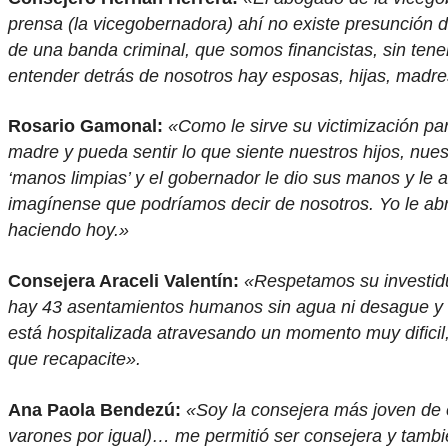
prensa (la vicegobernadora) ahí no existe presunción d
de una banda criminal, que somos financistas, sin ten
entender detrás de nosotros hay esposas, hijas, madre
Rosario Gamonal:
«Como le sirve su victimización pa
madre y pueda sentir lo que siente nuestros hijos, nue
‘manos limpias’ y el gobernador le dio sus manos y le ab
imagínense que podríamos decir de nosotros. Yo le abrí
haciendo hoy.»
Consejera Araceli Valentín:
«Respetamos su investid
hay 43 asentamientos humanos sin agua ni desague y e
está hospitalizada atravesando un momento muy dificil,
que recapacite».
Ana Paola Bendezú:
«Soy la consejera más joven de e
varones por igual)… me permitió ser consejera y tambié