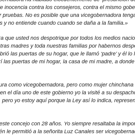
e inocencia contra los consejeros, contra el mismo gobe
er pruebas. No es posible que una vicegobernadora teng
s y no entiende cuando cuando se daña a la familia.»
ra que usted nos despotrique por todos los medios nacion
stras madres y toda nuestras familias por habernos des
rió las puertas de su hogar, que le llamó ‘padre’ y él lo
 las puertas de mi hogar, la casa de mi madre, a donde u
ura como vicegobernadora, pero como mujer chinchana
n el día uno de este gobierno yo la visité a su despa
 pero yo estoy aquí porque la Ley así lo indica, represe
ste concejo con 28 años. Yo siempre resaltaba la import
n le permitió a la señorita Luz Canales ser vicegoberna