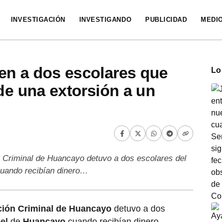
INVESTIGACIÓN
INVESTIGANDO
PUBLICIDAD
MEDI
en a dos escolares que
Lo
 de una extorsión a un
ón Criminal de Huancayo detuvo a dos escolares del
cuando recibían dinero…
ción Criminal de Huancayo
detuvo a dos
el
de
Huancayo
cuando recibían dinero