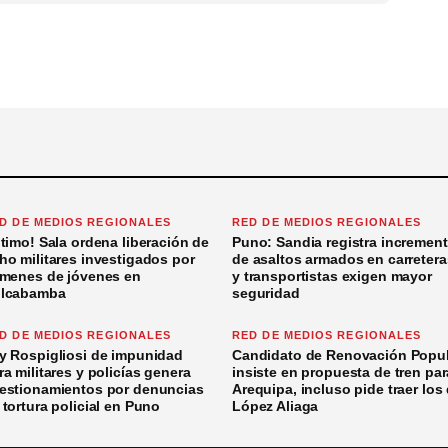
D DE MEDIOS REGIONALES
RED DE MEDIOS REGIONALES
ltimo! Sala ordena liberación de
Puno: Sandia registra incremen
ho militares investigados por
de asaltos armados en carretera
ímenes de jóvenes en
y transportistas exigen mayor
lcabamba
seguridad
D DE MEDIOS REGIONALES
RED DE MEDIOS REGIONALES
y Rospigliosi de impunidad
Candidato de Renovación Popul
ra militares y policías genera
insiste en propuesta de tren par
estionamientos por denuncias
Arequipa, incluso pide traer los
 tortura policial en Puno
López Aliaga