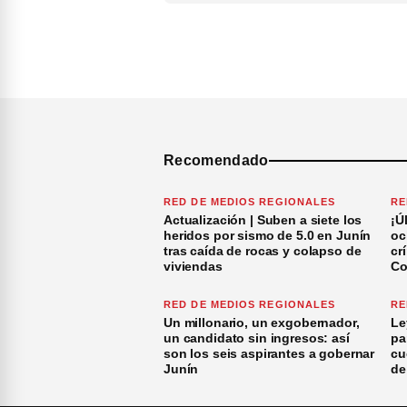
Recomendado
RED DE MEDIOS REGIONALES
RE
Actualización | Suben a siete los
¡Ú
heridos por sismo de 5.0 en Junín
oc
tras caída de rocas y colapso de
cr
viviendas
Co
RED DE MEDIOS REGIONALES
RE
Un millonario, un exgobernador,
Le
un candidato sin ingresos: así
pa
son los seis aspirantes a gobernar
cu
Junín
de