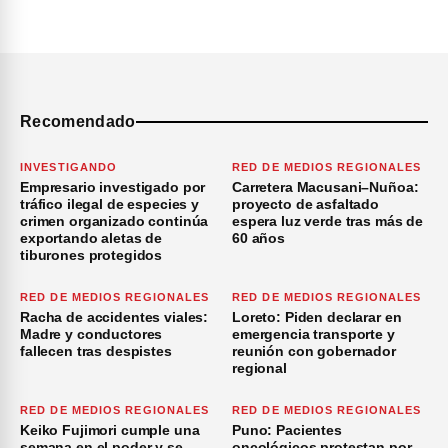
Recomendado
INVESTIGANDO
RED DE MEDIOS REGIONALES
Empresario investigado por
Carretera Macusani–Nuñoa:
tráfico ilegal de especies y
proyecto de asfaltado
crimen organizado continúa
espera luz verde tras más de
exportando aletas de
60 años
tiburones protegidos
RED DE MEDIOS REGIONALES
RED DE MEDIOS REGIONALES
Racha de accidentes viales:
Loreto: Piden declarar en
Madre y conductores
emergencia transporte y
fallecen tras despistes
reunión con gobernador
regional
RED DE MEDIOS REGIONALES
RED DE MEDIOS REGIONALES
Keiko Fujimori cumple una
Puno: Pacientes
semana en el poder y se
oncológicos protestan por