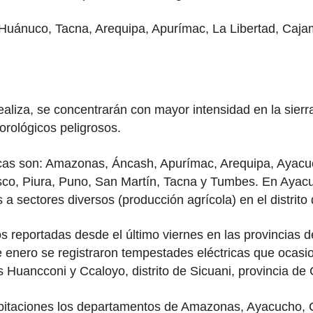
Huánuco, Tacna, Arequipa, Apurímac, La Libertad, Caja
ealiza, se concentrarán con mayor intensidad en la sierra
rológicos peligrosos.
sticas son: Amazonas, Áncash, Apurímac, Arequipa, Ayac
o, Piura, Puno, San Martín, Tacna y Tumbes. En Ayacuc
 a sectores diversos (producción agrícola) en el distrit
os reportadas desde el último viernes en las provincias 
enero se registraron tempestades eléctricas que ocasio
 Huancconi y Ccaloyo, distrito de Sicuani, provincia de 
cipitaciones los departamentos de Amazonas, Ayacucho,