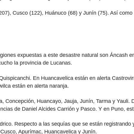
7), Cusco (122), Huánuco (68) y Junín (75). Así como e
egiones expuestas a este desastre natural son Áncash en
cucho la provincia de Lucanas.
uispicanchi. En Huancavelica están en alerta Castrovi
lca están en alerta naranja.
a, Concepción, Huancayo, Jauja, Junín, Tarma y Yauli. 
ncias de Daniel Alcides Carrión y Pasco. Y en Puno, e
ídrico. Respecto a las sequías que se están registrando
a, Cusco, Apurímac, Huancavelica y Junín.