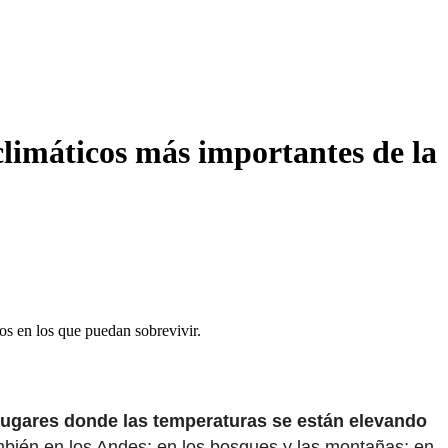
limáticos más importantes de la
os en los que puedan sobrevivir.
lugares donde las temperaturas se están elevando
bién en los Andes; en los bosques y las montañas; en