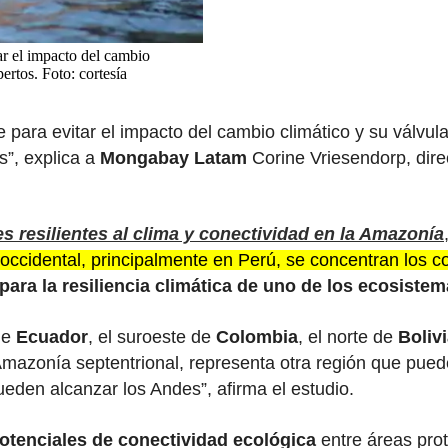
ar el impacto del cambio
ertos. Foto: cortesía
para evitar el impacto del cambio climático y su válvu
s”, explica a
Mongabay Latam
Corine Vriesendorp, dir
s resilientes al clima y conectividad en la Amazonía
occidental, principalmente en Perú, se concentran los c
 para la resiliencia climática de uno de los ecosiste
de
Ecuador
, el suroeste de
Colombia
, el norte de
Boliv
zonía septentrional, representa otra región que puede co
den alcanzar los Andes”, afirma el estudio.
otenciales de conectividad ecológica
entre áreas pro