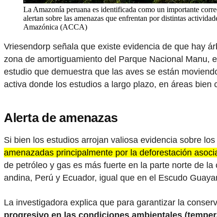
La Amazonía peruana es identificada como un importante corred
alertan sobre las amenazas que enfrentan por distintas activida
Amazónica (ACCA)
Vriesendorp señala que existe evidencia de que hay árb
zona de amortiguamiento del Parque Nacional Manu, en
estudio que demuestra que las aves se están moviendo 
activa donde los estudios a largo plazo, en áreas bie
Alerta de amenazas
Si bien los estudios arrojan valiosa evidencia sobre lo
amenazadas principalmente por la deforestación asociad
de petróleo y gas es más fuerte en la parte norte de l
andina, Perú y Ecuador, igual que en el Escudo Guaya
La investigadora explica que para garantizar la conse
progresivo en las condiciones ambientales (tempera