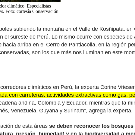
or climático. Especialistas
des. Foto: cortesía Conservación
oles subiendo la montaña en el Valle de Kosñipata, en C
 el sureste de Perú. Lo mismo ocurre con especies de 
hacia arriba en el Cerro de Pantiacolla, en la región p
n conservadas, son los que más nos iluminan en este mo
s corredores climáticos en Perú, la experta Corine Vries
a con carreteras, actividades extractivas como gas, pet
a cadena andina, Colombia y Ecuador, mientras que la min
nés, Venezuela, Guyana y Surinam”, agrega la experta.
rvación de esta áreas
se deben reconocer los bosques 
tura, presión, humedad) y en la biodiversidad a medi