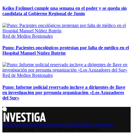
Keiko Fujimori cumple una semana en el poder y se queda sin
candidata al Gobierno Regional de Junín
Red de Medios Regionales
Puno: Pacientes oncológicos protestan por falta de médico en el
Hospital Manuel Núñez Butrón
Red de Medios Regionales
Puno: Informe policial reservado incluye a dirigentes de Ilave
en investigación por presunta organización «Los Azuzadores
del Sur»
Inicio
Investigación
Investigando
Publicidad
Medio Ambiente
© 2026 Investiga - Todos los Derechos Reservados.