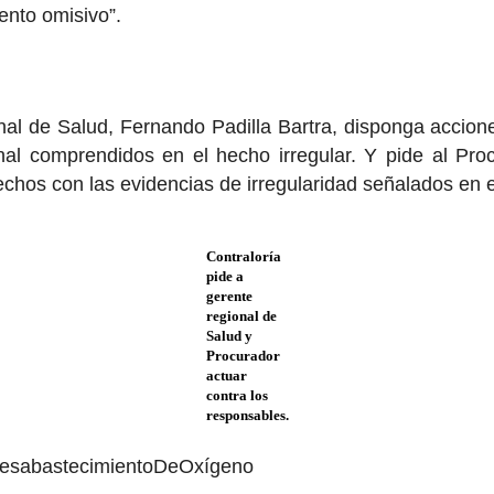
ento omisivo”.
ional de Salud, Fernando Padilla Bartra, disponga accion
nal comprendidos en el hecho irregular. Y pide al Proc
chos con las evidencias de irregularidad señalados en e
Contraloría
pide a
gerente
regional de
Salud y
Procurador
actuar
contra los
responsables.
 #DesabastecimientoDeOxígeno