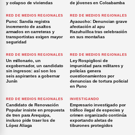
y colapso de viviendas
de jóvenes en Colcabamba
RED DE MEDIOS REGIONALES
RED DE MEDIOS REGIONALES
Puno: Sandia registra
Ayacucho: Denuncian grave
incremento de asaltos
afectación al apu
armados en carreteras y
Razuhuillca tras celebración
transportistas exigen mayor
en sus montañas
seguridad
RED DE MEDIOS REGIONALES
RED DE MEDIOS REGIONALES
Un millonario, un
Ley Rospigliosi de
exgobernador, un candidato
impunidad para militares y
sin ingresos: así son los
policías genera
seis aspirantes a gobernar
cuestionamientos por
Junín
denuncias de tortura policial
en Puno
RED DE MEDIOS REGIONALES
INVESTIGANDO
Candidato de Renovación
Empresario investigado por
Popular insiste en propuesta
tráfico ilegal de especies y
de tren para Arequipa,
crimen organizado continúa
incluso pide traer los de
exportando aletas de
López Aliaga
tiburones protegidos