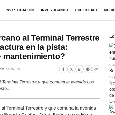
INVESTIGACIÓN
INVESTIGANDO
PUBLICIDAD
MEDI
rcano al Terminal Terrestre
Lo
actura en la pista:
de mantenimiento?
rú
•
15/02/2025
al Terminal Terrestre y que comuna la avenida Los
nesto…
a al Terminal Terrestre y que comuna la avenida
te Ernesto Gunther Arturo Ibáñez se partió en