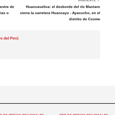
SIGUIENTE →
restre de
Huancavelica: el desborde del río Mantaro
vias o
cierra la carretera Huancayo - Ayacucho, en el
distrito de Cosme
s del Perú
D DE MEDIOS REGIONALES
RED DE MEDIOS REGIONALES