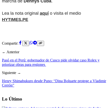
marcha de
Dennys Cuba
.
Lea la nota original
aquí
o visita el medio
HYTIMES.PE
Compartir:
← Anterior
Pasó en el Perú: gobernador de Cusco pide olvidar caso Rolex y
priorizar obras para regiones
Siguiente →
Henry Shimabukuro desde Puno: “Dina Boluarte protege a Vladimir
Cerrón”
Lo Último