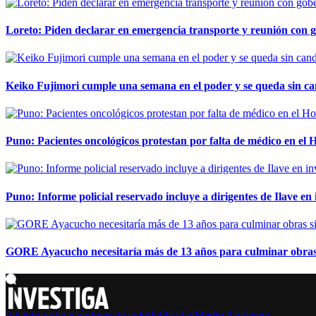
Loreto: Piden declarar en emergencia transporte y reunión con 
Keiko Fujimori cumple una semana en el poder y se queda sin ca
Puno: Pacientes oncológicos protestan por falta de médico en e
Puno: Informe policial reservado incluye a dirigentes de Ilave e
GORE Ayacucho necesitaría más de 13 años para culminar obras 
Inicio
Investigación
Investigando
Publicidad
Medio Ambiente