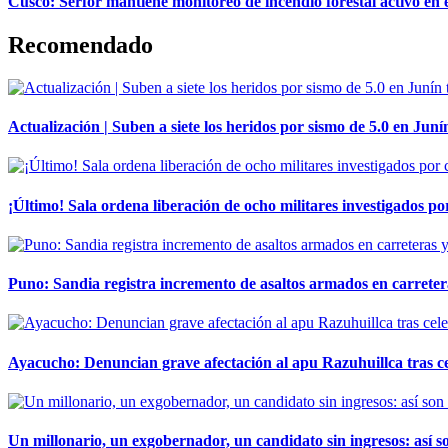
Cusco: Serfor mantiene monitoreo de incendio forestal activo en 
Recomendado
Actualización | Suben a siete los heridos por sismo de 5.0 en Juní
¡Último! Sala ordena liberación de ocho militares investigados 
Puno: Sandia registra incremento de asaltos armados en carreter
Ayacucho: Denuncian grave afectación al apu Razuhuillca tras c
Un millonario, un exgobernador, un candidato sin ingresos: así so